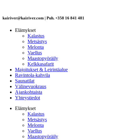
kairiver@kairiver.com |
Puh. +358 16 841 481
Elämykset
Kalastus
Metsästys
Melonta
Vaellus
Maastopyöräily
Kelkkasafarit
Majoitukset & Leirintäalue
Ravintola-kahvila
Saunatilat
Välinevuokraus
Ajankohtaista
Yhteystiedot
Elämykset
Kalastus
Metsästys
Melonta
Vaellus
Maastopyöräily