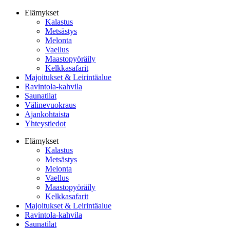
Elämykset
Kalastus
Metsästys
Melonta
Vaellus
Maastopyöräily
Kelkkasafarit
Majoitukset & Leirintäalue
Ravintola-kahvila
Saunatilat
Välinevuokraus
Ajankohtaista
Yhteystiedot
Elämykset
Kalastus
Metsästys
Melonta
Vaellus
Maastopyöräily
Kelkkasafarit
Majoitukset & Leirintäalue
Ravintola-kahvila
Saunatilat