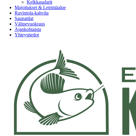
Kelkkasafarit
Majoitukset & Leirintäalue
Ravintola-kahvila
Saunatilat
Välinevuokraus
Ajankohtaista
Yhteystiedot